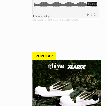
VHSMAG
·
VHSMIX vol.31 by YUNGJINNN
POPULAR