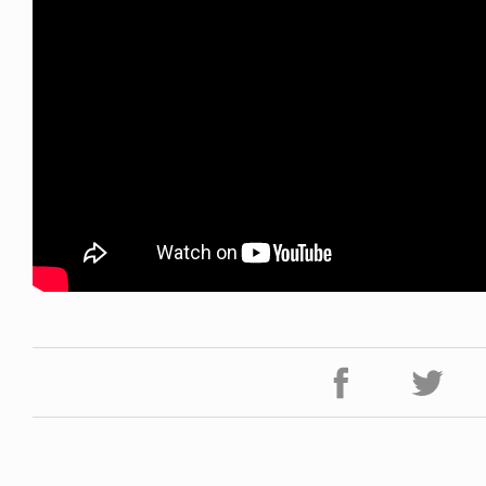
ICE OF FREEDOM
VOICE OF FREEDOM
NY ALVA (ENGLISH)
AKIRA OZAWA / 尾澤 彰
6.08.07
2021.09.02