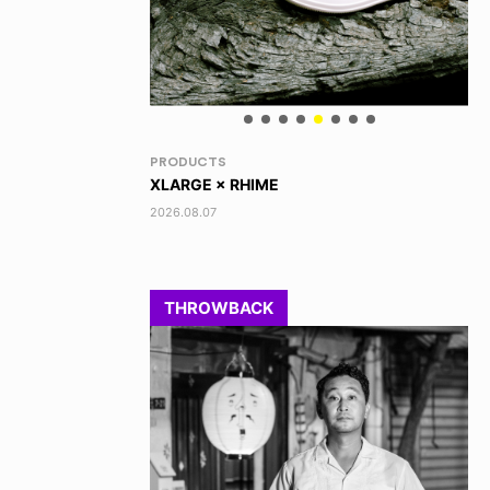
RANDOM
VO
DINOSAUR JR.
TO
2026.08.06
202
THROWBACK