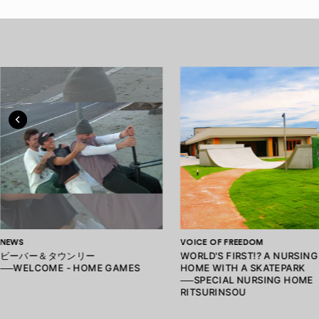
NEWS
VOICE OF FREEDOM
ビーバー＆タウンリー
WORLD'S FIRST!? A NURSING
──WELCOME - HOME GAMES
HOME WITH A SKATEPARK
──SPECIAL NURSING HOME
RITSURINSOU