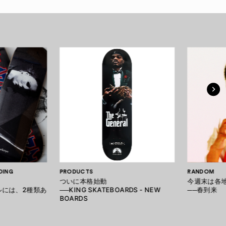
DING
PRODUCTS
RANDOM
ついに本格始動
今週末は各
ルには、2種類あ
──KING SKATEBOARDS - NEW
──春到来
BOARDS