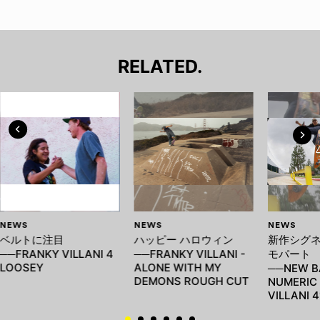
RELATED.
NEWS
NEWS
NEWS
ベルトに注目
ハッピー ハロウィン
新作シグ
──FRANKY VILLANI 4
──FRANKY VILLANI -
モパート
LOOSEY
ALONE WITH MY
──NEW B
DEMONS ROUGH CUT
NUMERIC 
VILLANI 4