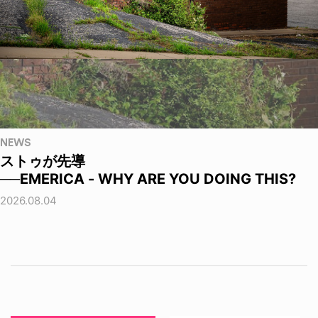
NEWS
ストゥが先導
──EMERICA - WHY ARE YOU DOING THIS?
2026.08.04