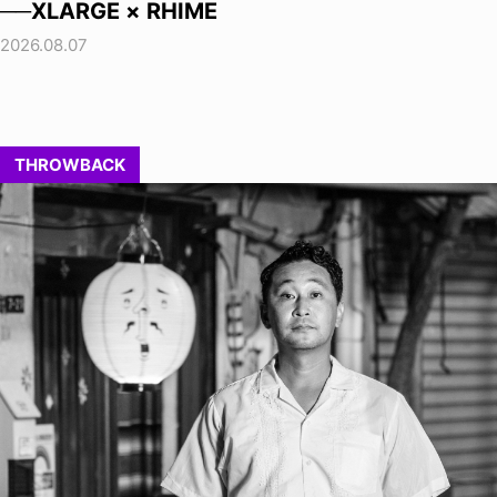
──XLARGE × RHIME
2026.08.07
THROWBACK