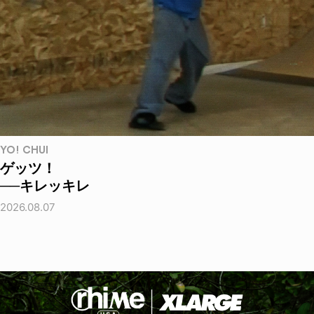
YO! CHUI
ゲッツ！
──キレッキレ
2026.08.07