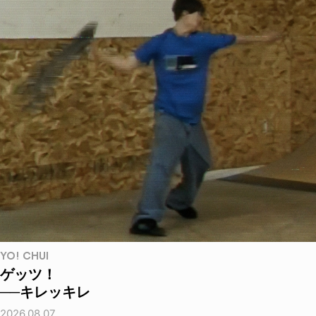
YO! CHUI
ゲッツ！
──キレッキレ
2026.08.07