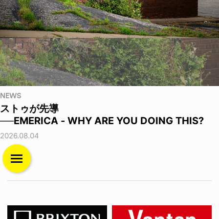
NEWS
ストゥが先導
──EMERICA - WHY ARE YOU DOING THIS?
2026.08.04