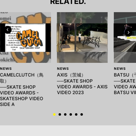
RELATED.
NEWS
NEWS
NEWS
CAMELCLUTCH（鳥
AXIS（茨城）
BATSU
取）
──SKATE SHOP
──SKATE
VIDEO AWARDS - AXIS
VIDEO AW
──SKATE SHOP
VIDEO 2023
BATSU VI
VIDEO AWARDS -
SKATESHOP VIDEO
SIDE A