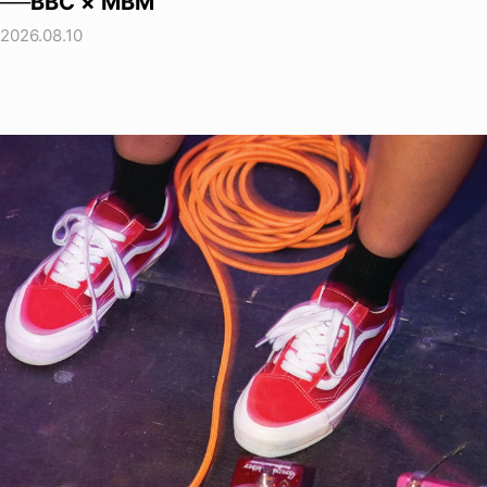
──BBC × MBM
2026.08.10