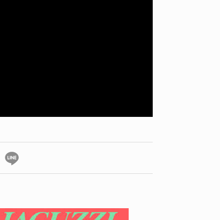
YO! CHUI
VOICE
あの時のあの写真
KAYA
2026.07.31
2026.07