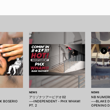
NEWS
NEWS
アリゾナツアービデオ02
NB NUME
CK BOSERIO
──INDEPENDENT - PHX WHAM!
──BLAKE D
PT. 2
OPENING D