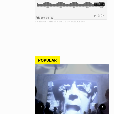
VHSMAG
·
VHSMIX vol.31 by YUNGJINNN
POPULAR