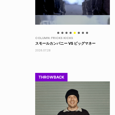
LIFE HACK
LI
 ビッグマネー
150 WALLET
LI
2026.07.28
202
THROWBACK