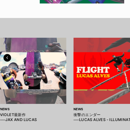
NEWS
NEWS
VIOLET最新作
衝撃のエンダー
──JAX AND LUCAS
──LUCAS ALVES - ILLUMINA