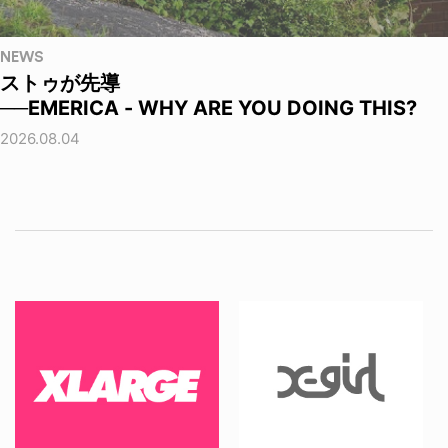
NEWS
ストゥが先導
──EMERICA - WHY ARE YOU DOING THIS?
2026.08.04