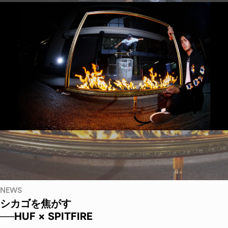
NEWS
シカゴを焦がす
──HUF × SPITFIRE