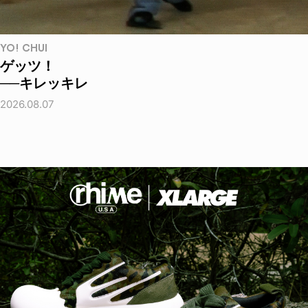
YO! CHUI
ゲッツ！
──キレッキレ
2026.08.07