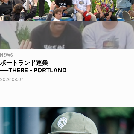
NEWS
ポートランド巡業
──THERE - PORTLAND
2026.08.04