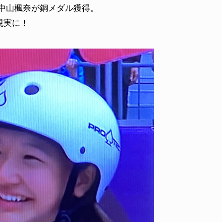
中山楓奈が銅メダル獲得。
現実に！