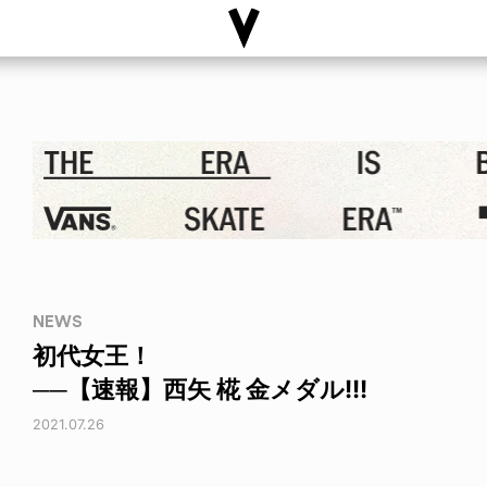
NEWS
初代女王！
──【速報】西矢 椛 金メダル!!!
2021.07.26