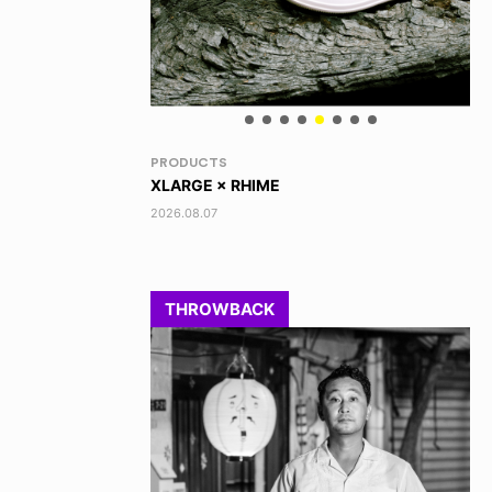
NEWS
VO
TOBY RYAN - PRO FOR REAL
AK
2026.08.08
202
THROWBACK