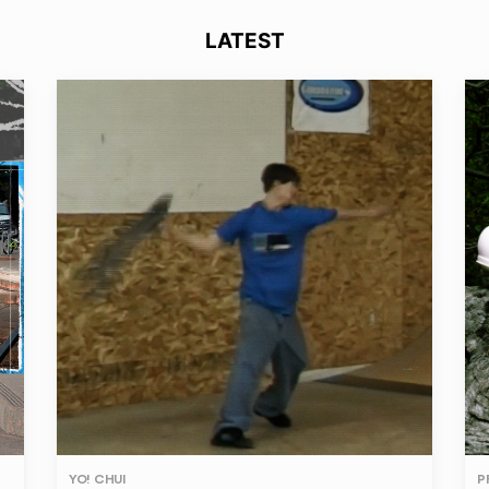
LATEST
YO! CHUI
P