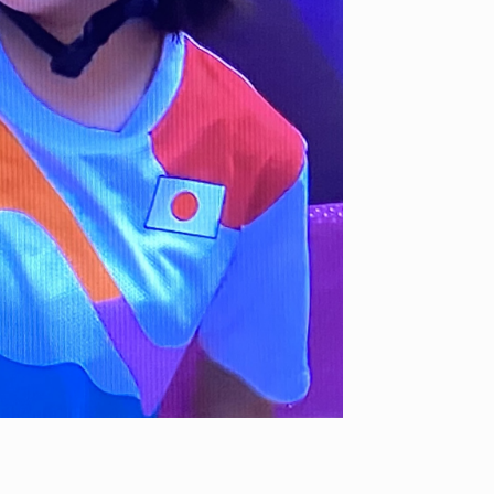
ID
VOICE
IZURU NAGAHARA / 永原依弦
TONY
2026.08.05
2026.08