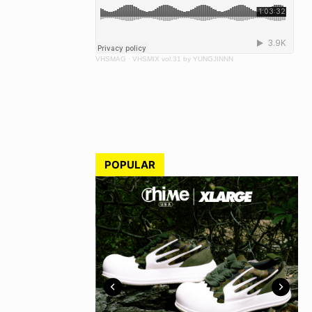
VHSMAG
·
VHSMIX vol.31 by YUNGJINNN
POPULAR