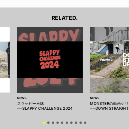
RELATED.
NEWS
NEWS
スラッピー三昧
MONSTERの動画シ
──SLAPPY CHALLENGE 2024
──DOWN STRAIGHT 