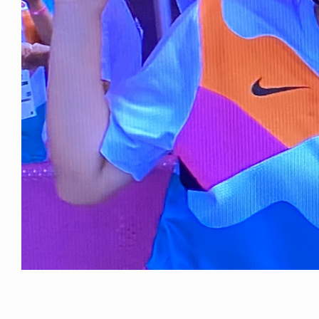
ICE OF FREEDOM
RANDOM
IRA OZAWA / 尾澤 彰
DINOSAUR JR.
2026.08.06
1.09.02