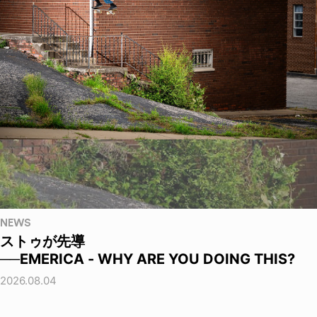
NEWS
ストゥが先導
──EMERICA - WHY ARE YOU DOING THIS?
2026.08.04