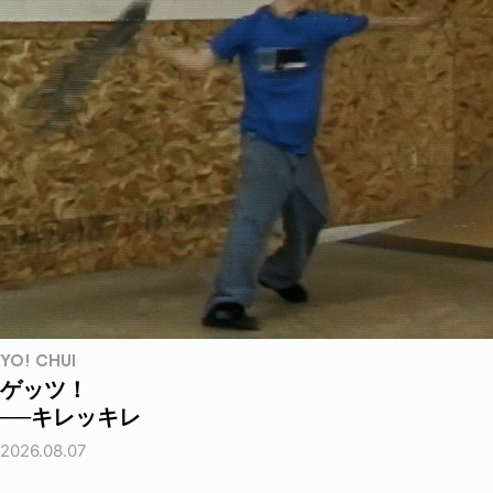
YO! CHUI
ゲッツ！
──キレッキレ
2026.08.07