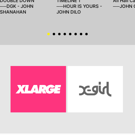
DOUBLE DOWN
TIMELINE 1
All Hail Ca
──DGK - JOHN
──HOUR IS YOURS -
──JOHN 
SHANAHAN
JOHN DILO