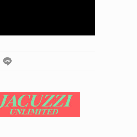
YO! CHUI
VOICE
あの時のあの写真
KAYA
2026.07.31
2026.07