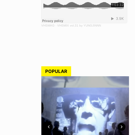
VHSMAG
·
VHSMIX vol.31 by YUNGJINNN
POPULAR