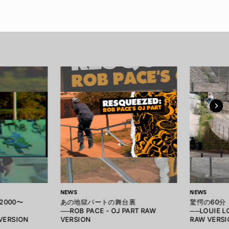
NEWS
NEWS
000〜
あの地獄パートの舞台裏
驚愕の60分
──ROB PACE - OJ PART RAW
──LOUIE L
 VERSION
VERSION
RAW VERSI