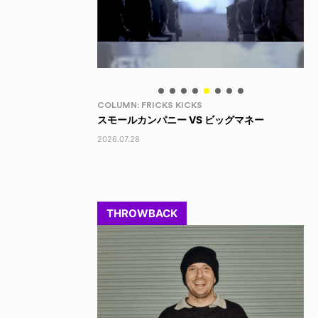
LIFE HACK
LI
 ビッグマネー
LINE SOCKS
15
2026.08.04
202
THROWBACK