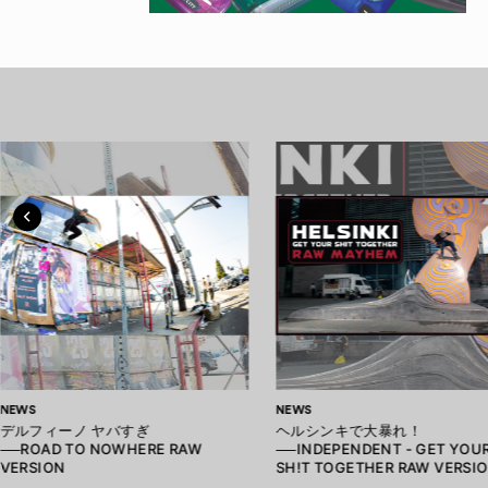
NEWS
NEWS
デルフィーノ ヤバすぎ
ヘルシンキで大暴れ！
──ROAD TO NOWHERE RAW
──INDEPENDENT - GET YOU
VERSION
SH!T TOGETHER RAW VERSI