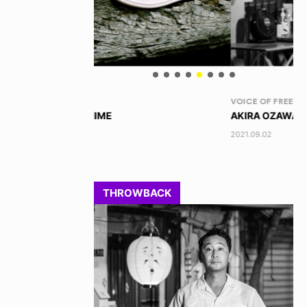
VOICE OF FREEDOM
RA
AKIRA OZAWA / 尾澤 彰
DI
202
2021.09.02
THROWBACK