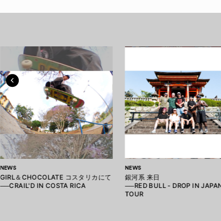
NEWS
NEWS
GIRL＆CHOCOLATE コスタリカにて
銀河系 来日
──CRAIL'D IN COSTA RICA
──RED BULL - DROP IN JAPA
TOUR