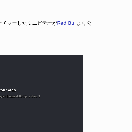
ーチャーしたミニビデオが
Red Bull
より公
。