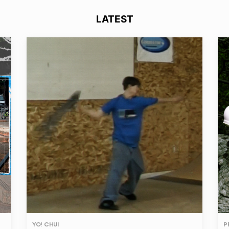
LATEST
YO! CHUI
P