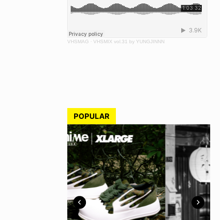
VHSMAG
·
VHSMIX vol.31 by YUNGJINNN
POPULAR