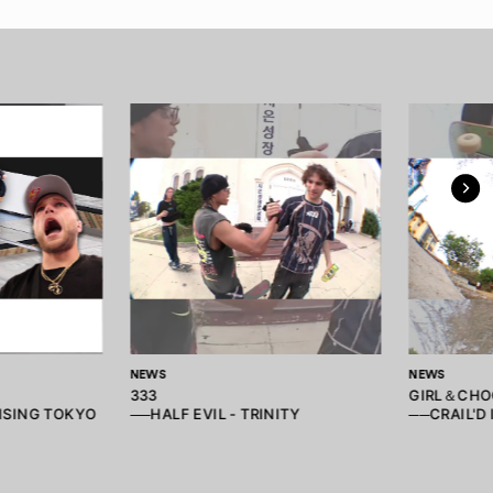
NEWS
NEWS
333
GIRL＆CH
RISING TOKYO
──HALF EVIL - TRINITY
──CRAIL'D 