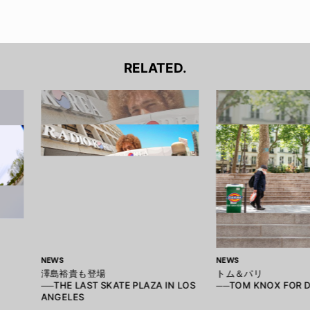
RELATED.
NEWS
NEWS
澤島裕貴も登場
トム＆パリ
──THE LAST SKATE PLAZA IN LOS
──TOM KNOX FOR D
ANGELES