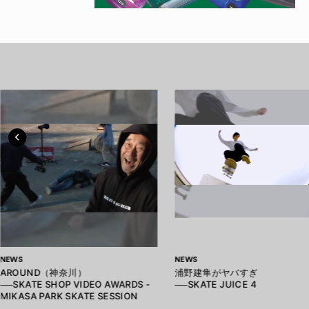
NEWS
NEWS
AROUND（神奈川）
浦野建隼がヤバすぎ
──SKATE SHOP VIDEO AWARDS -
──SKATE JUICE 4
MIKASA PARK SKATE SESSION