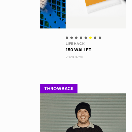
LIFE HACK
NE
150 WALLET
HA
2026.07.28
202
THROWBACK