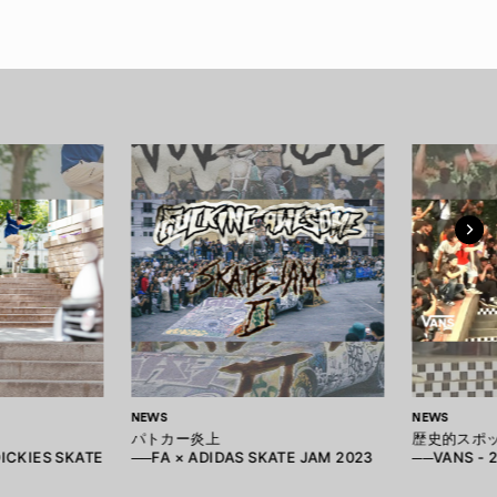
NEWS
NEWS
パトカー炎上
歴史的スポ
ICKIES SKATE
──FA × ADIDAS SKATE JAM 2023
──VANS - 