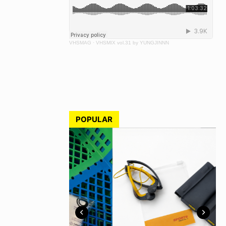
VHSMAG
·
VHSMIX vol.31 by YUNGJINNN
POPULAR