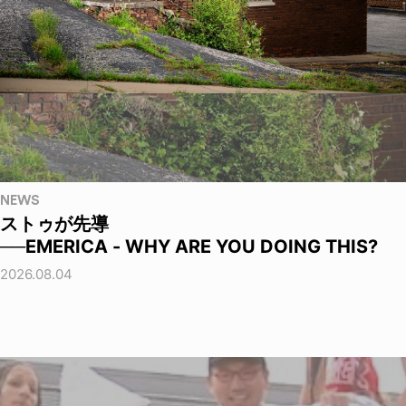
NEWS
ストゥが先導
──EMERICA - WHY ARE YOU DOING THIS?
2026.08.04