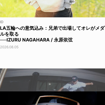
ID
LA五輪への意気込み：兄弟で出場してオレがメダ
ルを取る
──IZURU NAGAHARA / 永原依弦
2026.08.05