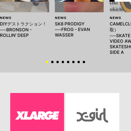
NEWS
NEWS
NEWS
DIYデストラクション！
SK8 PRODIGY
CAMELC
──FROG - EVAN
──BRONSON -
取）
WASSER
ROLLIN' DEEP
──SKATE
VIDEO AW
SKATESH
SIDE A