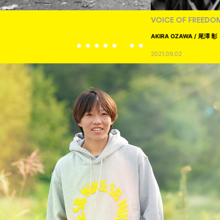
VOICE OF FREEDOM
AKIRA OZAWA / 尾澤 彰
2021.09.02