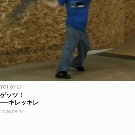
YO! CHUI
ゲッツ！
──キレッキレ
2026.08.07