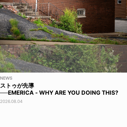
NEWS
ストゥが先導
──EMERICA - WHY ARE YOU DOING THIS?
2026.08.04