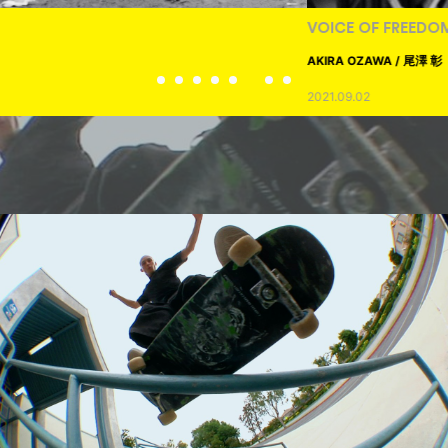
VOICE OF FREEDOM
AKIRA OZAWA / 尾澤 彰
2021.09.02