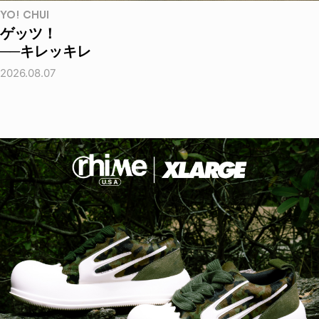
YO! CHUI
ゲッツ！
──キレッキレ
2026.08.07