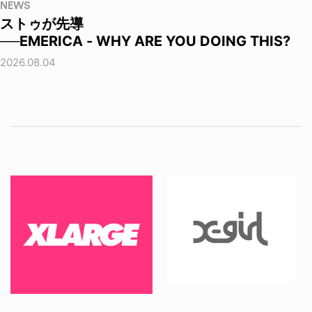
NEWS
ストゥが先導
──EMERICA - WHY ARE YOU DOING THIS?
2026.08.04