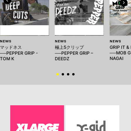
NEWS
NEWS
NEWS
マッドネス
極上5クリップ
GRIP IT & 
──MOB GR
──PEPPER GRIP -
──PEPPER GRIP –
NAGAI
TOM K
DEEDZ