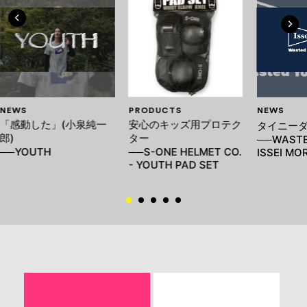
NEWS
PRODUCTS
NEWS
「感動した」(小泉純一
安心のキッズ用プロテク
タイニーダ
郎)
ター
──WASTE
──YOUTH
──S-ONE HELMET CO.
ISSEI MOR
- YOUTH PAD SET