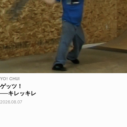
YO! CHUI
ゲッツ！
──キレッキレ
2026.08.07