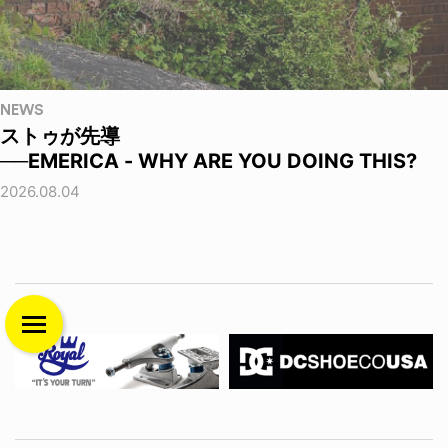
NEWS
ストゥが先導
──EMERICA - WHY ARE YOU DOING THIS?
2026.08.04