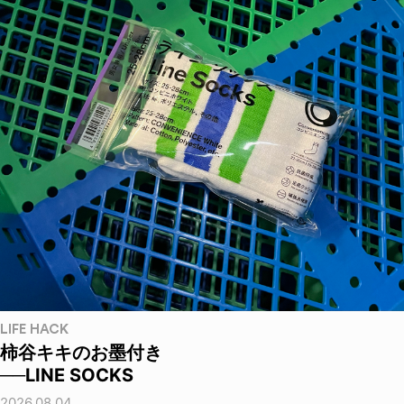
LIFE HACK
柿谷キキのお墨付き
──LINE SOCKS
2026.08.04