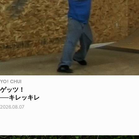
YO! CHUI
ゲッツ！
──キレッキレ
2026.08.07