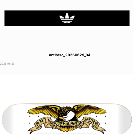
──antihero_20260629_04
2026.06.29