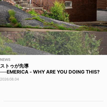
NEWS
ストゥが先導
──EMERICA - WHY ARE YOU DOING THIS?
2026.08.04