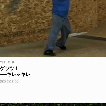
YO! CHUI
ゲッツ！
──キレッキレ
2026.08.07