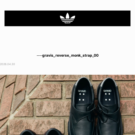
──gravis_reverse_monk_strap_00
2026.04.30