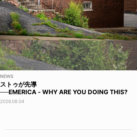
NEWS
ストゥが先導
──EMERICA - WHY ARE YOU DOING THIS?
2026.08.04