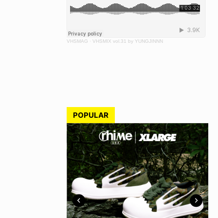
VHSMAG
·
VHSMIX vol.31 by YUNGJINNN
POPULAR