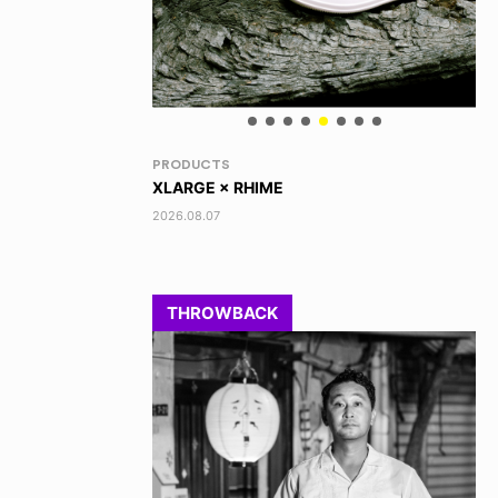
RANDOM
VO
DINOSAUR JR.
AK
2026.08.06
202
THROWBACK