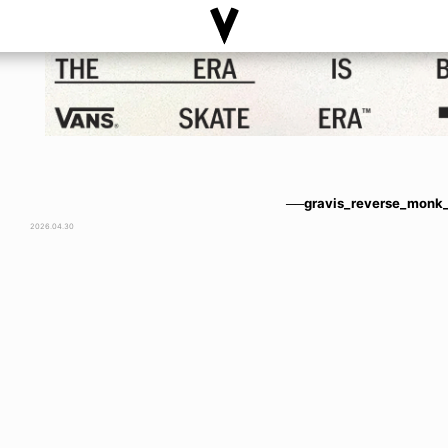
──gravis_reverse_monk_
2026.04.30