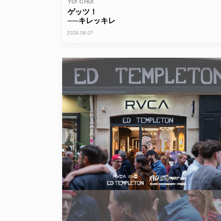
YO! CHUI
ゲッツ！
──キレッキレ
2026.08.07