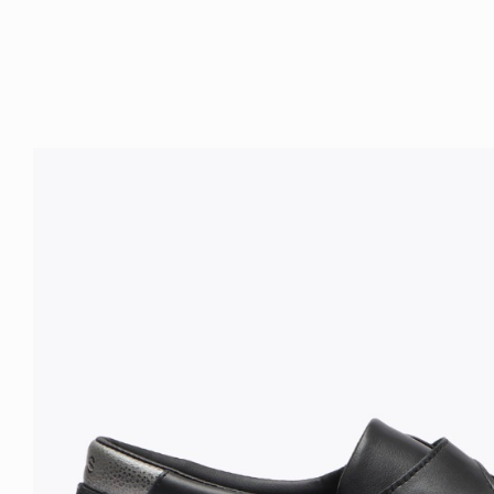
ICE OF FREEDOM
VOICE OF FREEDOM
IRA OZAWA / 尾澤 彰
TONY ALVA (ENGLISH)
2026.08.07
1.09.02