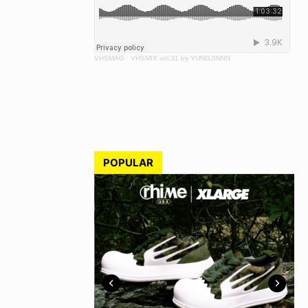
VHSMAG
·
VHSMIX vol.31 by YUNGJINNN
POPULAR