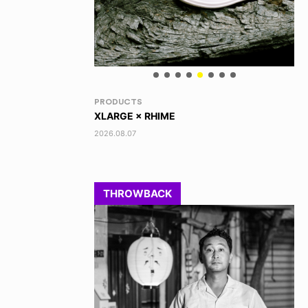
RANDOM
VO
DINOSAUR JR.
TO
2026.08.06
202
THROWBACK