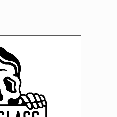
ID
VOICE
IZURU NAGAHARA / 永原依弦
TONY
2026.08.05
2026.08