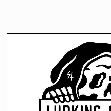
ICE OF FREEDOM
VOICE OF FREEDOM
NY ALVA (ENGLISH)
AKIRA OZAWA / 尾澤 彰
6.08.07
2021.09.02