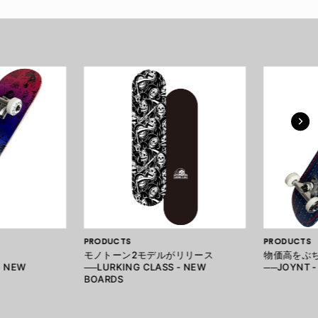
PRODUCTS
PRODUCTS
モノトーン2モデルがリリース
物価高をぶ
- NEW
──LURKING CLASS - NEW
──JOYNT 
BOARDS