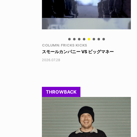
LIFE HACK
LI
 ビッグマネー
LINE SOCKS
15
2026.08.04
202
THROWBACK