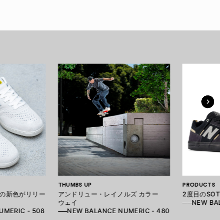
THUMBS UP
PRODUCTS
の新色がリリー
アンドリュー・レイノルズ カラー
2度目のSO
ウェイ
──NEW BAL
MERIC - 508
──NEW BALANCE NUMERIC - 480