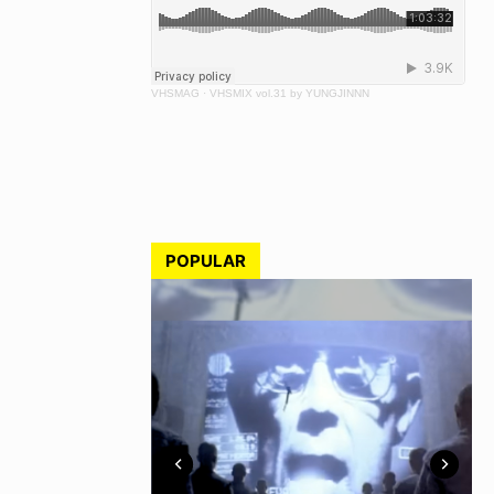
VHSMAG
·
VHSMIX vol.31 by YUNGJINNN
POPULAR