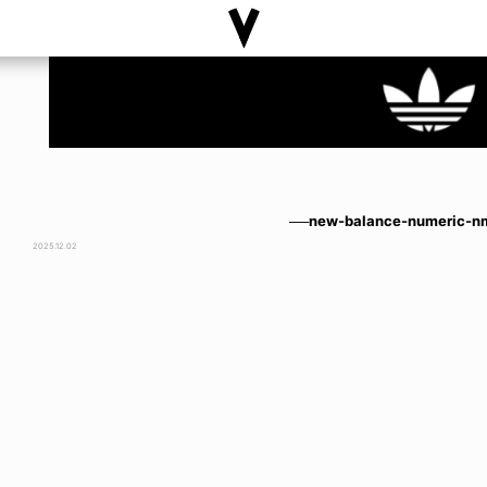
──new-balance-numeric-
2025.12.02