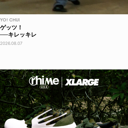
YO! CHUI
ゲッツ！
──キレッキレ
2026.08.07