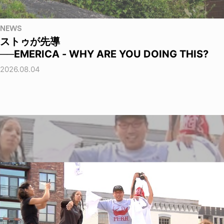
NEWS
ストゥが先導
──EMERICA - WHY ARE YOU DOING THIS?
2026.08.04