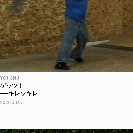
YO! CHUI
ゲッツ！
──キレッキレ
2026.08.07