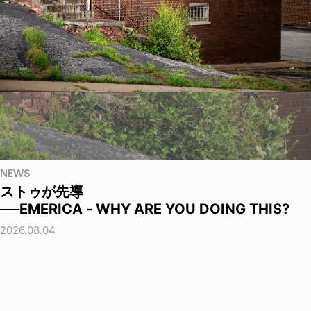
NEWS
ストゥが先導
──EMERICA - WHY ARE YOU DOING THIS?
2026.08.04