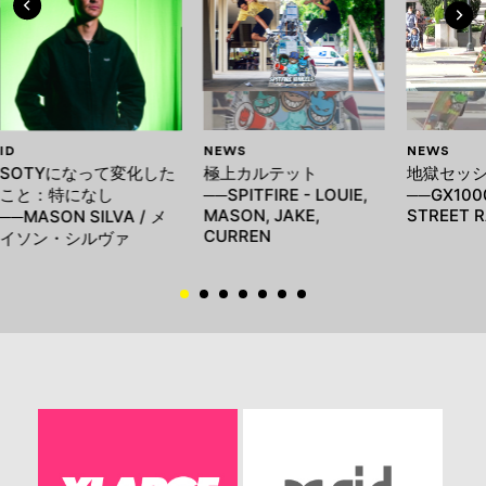
ID
NEWS
NEWS
SOTYになって変化した
極上カルテット
地獄セッ
こと：特になし
──SPITFIRE - LOUIE,
──GX100
MASON, JAKE,
STREET R
──MASON SILVA / メ
CURREN
イソン・シルヴァ