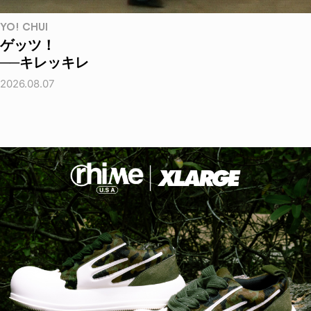
YO! CHUI
ゲッツ！
──キレッキレ
2026.08.07