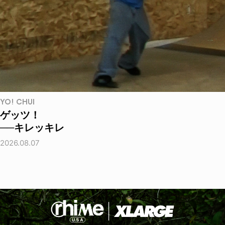
YO! CHUI
ゲッツ！
──キレッキレ
2026.08.07