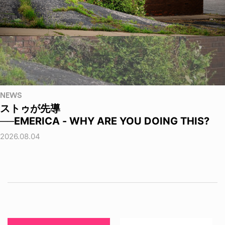
NEWS
ストゥが先導
──EMERICA - WHY ARE YOU DOING THIS?
2026.08.04