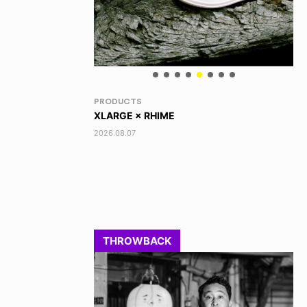
RANDOM
VO
DINOSAUR JR.
TO
2026.08.06
202
THROWBACK