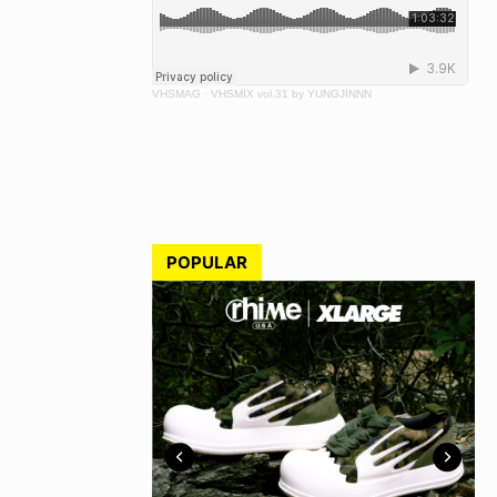
VHSMAG
·
VHSMIX vol.31 by YUNGJINNN
POPULAR