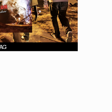
ID
VOICE
IZURU NAGAHARA / 永原依弦
TONY
2026.08.05
2026.08