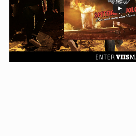
ICE OF FREEDOM
VOICE OF FREEDOM
NY ALVA (ENGLISH)
AKIRA OZAWA / 尾澤 彰
6.08.07
2021.09.02