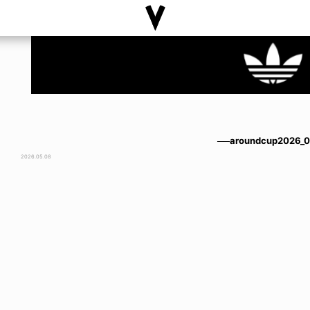
──aroundcup2026_
2026.05.08