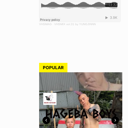
VHSMAG
·
VHSMIX vol.31 by YUNGJINNN
POPULAR