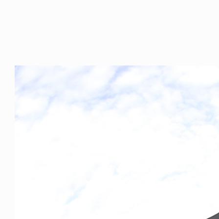
ICE OF FREEDOM
YA SAKAKIBARA / 榊原佳耶
6.07.30