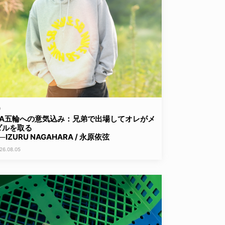
D
LA五輪への意気込み：兄弟で出場してオレがメ
ダルを取る
─IZURU NAGAHARA / 永原依弦
26.08.05