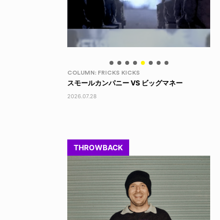
LIFE HACK
LI
 ビッグマネー
150 WALLET
LI
2026.07.28
202
THROWBACK