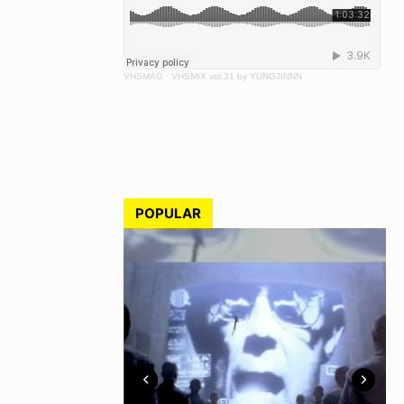
VHSMAG
·
VHSMIX vol.31 by YUNGJINNN
POPULAR