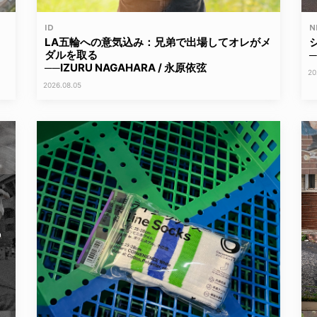
ID
N
LA五輪への意気込み：兄弟で出場してオレがメ
ダルを取る
─
──IZURU NAGAHARA / 永原依弦
20
2026.08.05