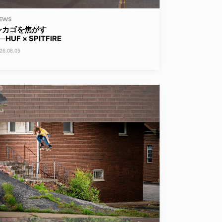
EWS
シカゴを焦がす
─HUF × SPITFIRE
26.08.05