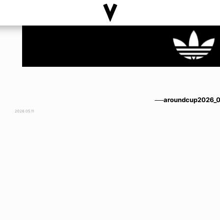
──aroundcup2026_
2026.05.11