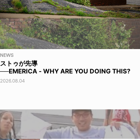
NEWS
ストゥが先導
──EMERICA - WHY ARE YOU DOING THIS?
2026.08.04