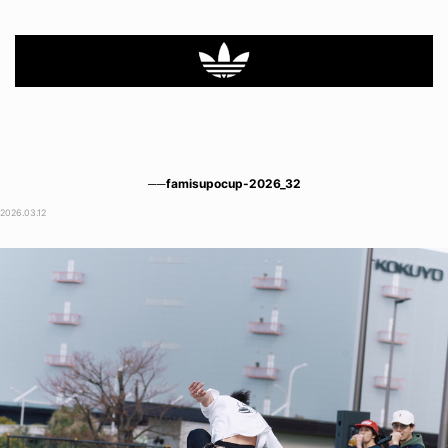
──famisupocup-2026_32
2026.03.12