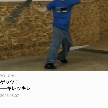
YO! CHUI
ゲッツ！
──キレッキレ
2026.08.07