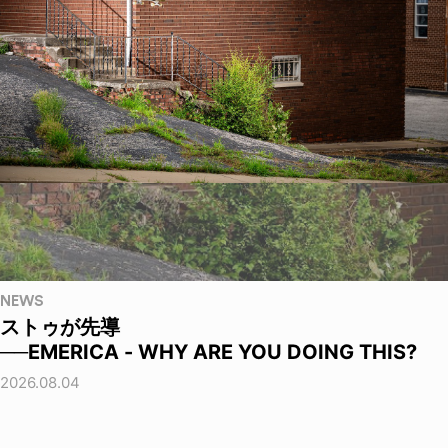
NEWS
ストゥが先導
──EMERICA - WHY ARE YOU DOING THIS?
2026.08.04