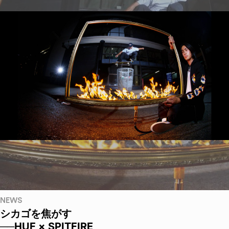
NEWS
シカゴを焦がす
──HUF × SPITFIRE