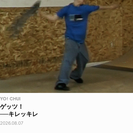
YO! CHUI
ゲッツ！
──キレッキレ
2026.08.07