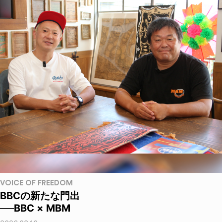
VOICE OF FREEDOM
BBCの新たな門出
──BBC × MBM