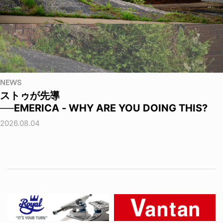
NEWS
ストゥが先導
──EMERICA - WHY ARE YOU DOING THIS?
2026.08.04