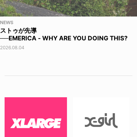
NEWS
ストゥが先導
──EMERICA - WHY ARE YOU DOING THIS?
2026.08.04