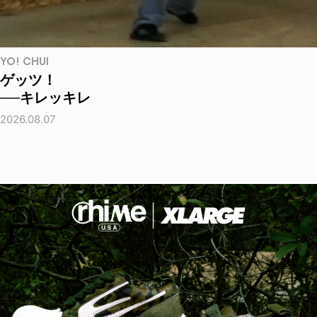
YO! CHUI
ゲッツ！
──キレッキレ
2026.08.07