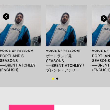
VOICE OF FREEDOM
VOICE OF FREEDOM
VOICE OF
PORTLAND'S
ポートランド発
PORTLAN
SEASONS
SEASONS
SEASONS
──BRENT ATCHLEY
──BRENT
──BRENT ATCHLEY /
(ENGLISH)
(ENGLISH
ブレント・アチリー