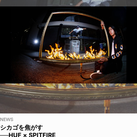
NEWS
シカゴを焦がす
──HUF × SPITFIRE