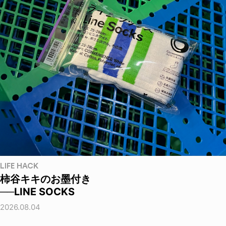
LIFE HACK
柿谷キキのお墨付き
──LINE SOCKS
2026.08.04