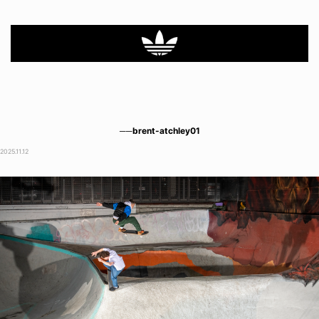
──brent-atchley01
2025.11.12