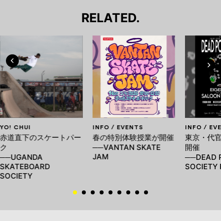
RELATED.
YO! CHUI
INFO / EVENTS
INFO / EV
赤道直下のスケートパー
春の特別体験授業が開催
東京・代
ク
──VANTAN SKATE
開催
JAM
──UGANDA
──DEAD 
SKATEBOARD
SOCIETY 
SOCIETY