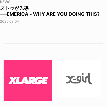
NEWS
ストゥが先導
──EMERICA - WHY ARE YOU DOING THIS?
2026.08.04