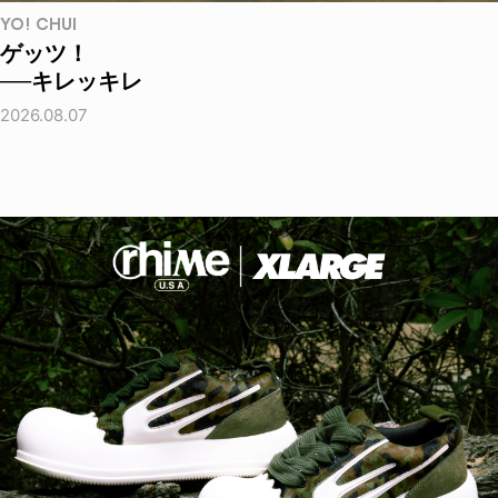
YO! CHUI
ゲッツ！
──キレッキレ
2026.08.07