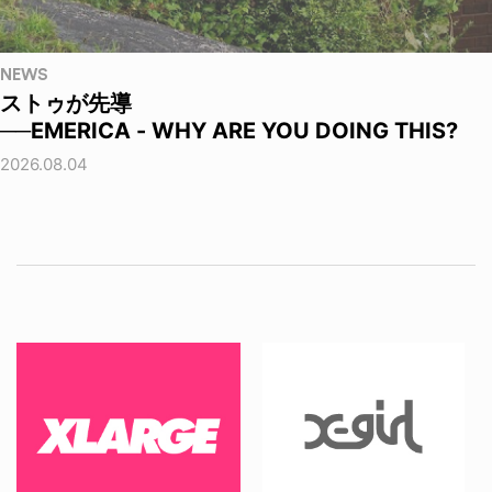
NEWS
ストゥが先導
──EMERICA - WHY ARE YOU DOING THIS?
2026.08.04