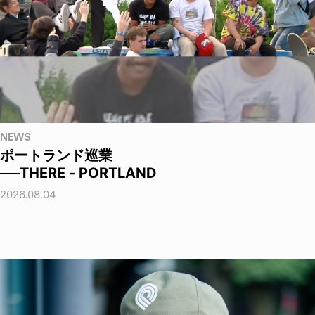
NEWS
ポートランド巡業
──THERE - PORTLAND
2026.08.04