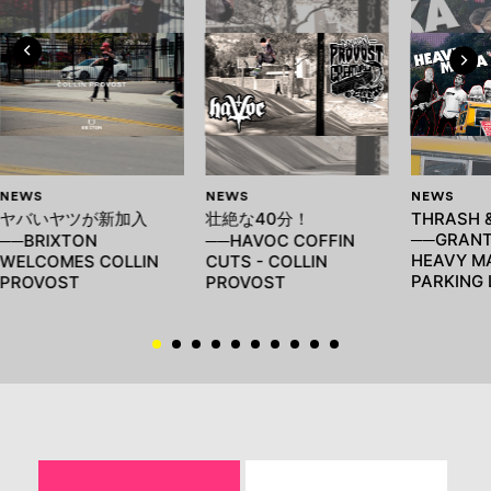
NEWS
NEWS
NEWS
ヤバいヤツが新加入
壮絶な40分！
THRASH 
──GRANT
──BRIXTON
──HAVOC COFFIN
HEAVY M
WELCOMES COLLIN
CUTS - COLLIN
PARKING 
PROVOST
PROVOST