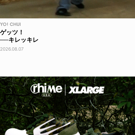
YO! CHUI
ゲッツ！
──キレッキレ
2026.08.07