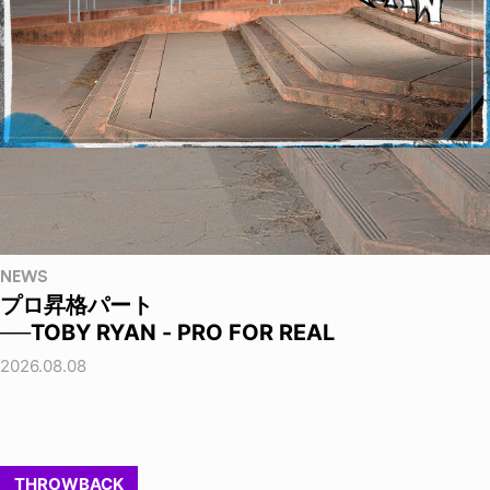
NEWS
プロ昇格パート
──TOBY RYAN - PRO FOR REAL
2026.08.08
THROWBACK