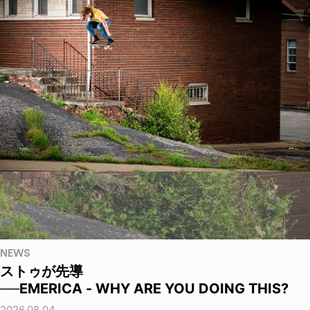
NEWS
ストゥが先導
──EMERICA - WHY ARE YOU DOING THIS?
2026.08.04