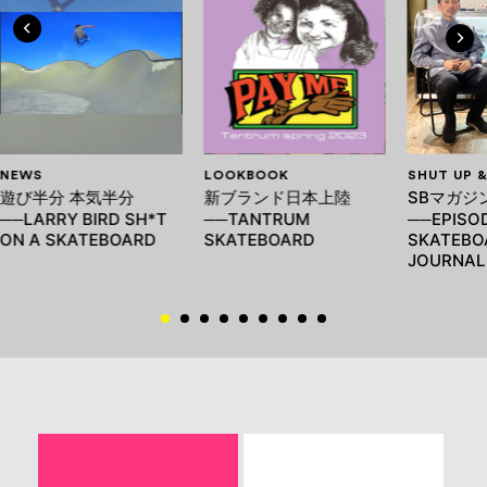
NEWS
LOOKBOOK
SHUT UP 
遊び半分 本気半分
新ブランド日本上陸
SBマガジ
──LARRY BIRD SH*T
──TANTRUM
──EPISOD
ON A SKATEBOARD
SKATEBOARD
SKATEBO
JOURNAL