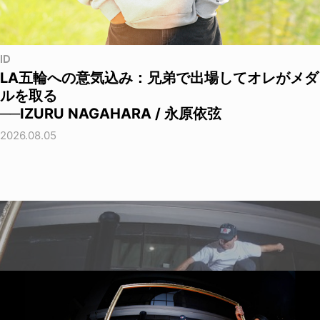
ID
LA五輪への意気込み：兄弟で出場してオレがメダ
ルを取る
──IZURU NAGAHARA / 永原依弦
2026.08.05