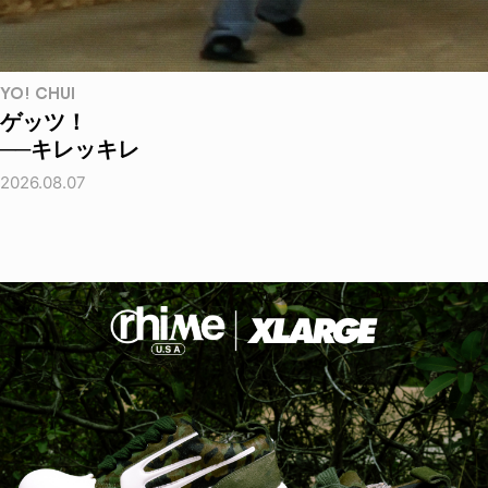
YO! CHUI
ゲッツ！
──キレッキレ
2026.08.07