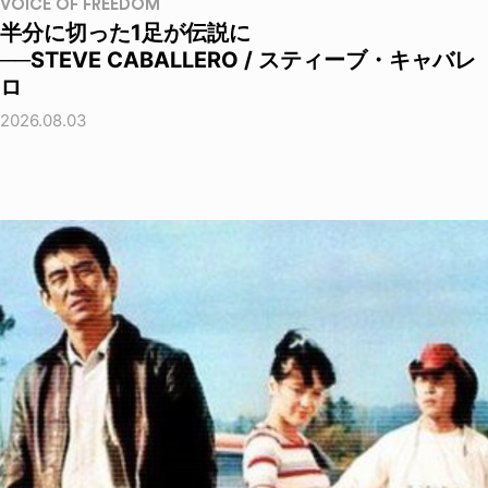
VOICE OF FREEDOM
半分に切った1足が伝説に
──STEVE CABALLERO / スティーブ・キャバレ
ロ
2026.08.03