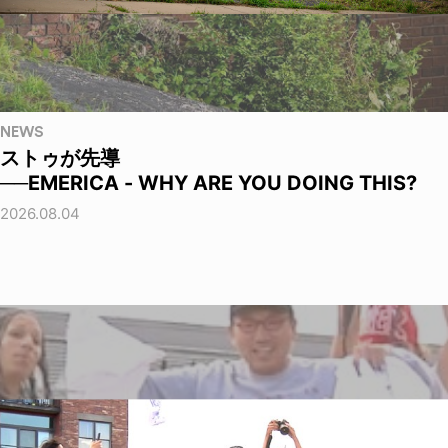
NEWS
ストゥが先導
──EMERICA - WHY ARE YOU DOING THIS?
2026.08.04