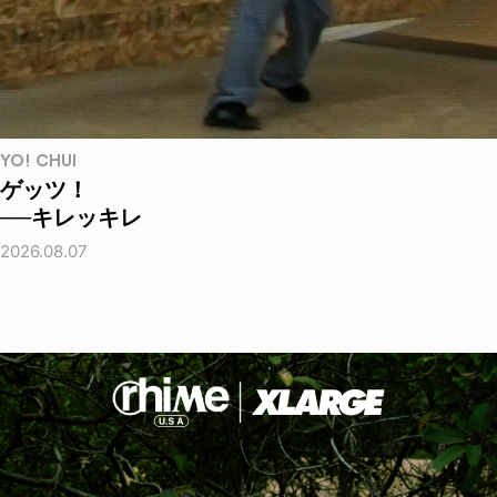
YO! CHUI
ゲッツ！
──キレッキレ
2026.08.07