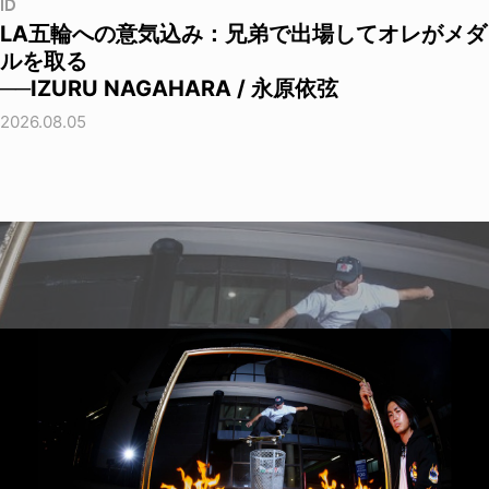
ID
LA五輪への意気込み：兄弟で出場してオレがメダ
ルを取る
──IZURU NAGAHARA / 永原依弦
2026.08.05