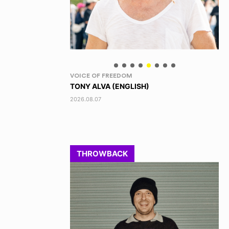
IPPON!
ID
)
SATORU TAKAHASHI / 高橋 悟
HI
201
2022.08.11
THROWBACK