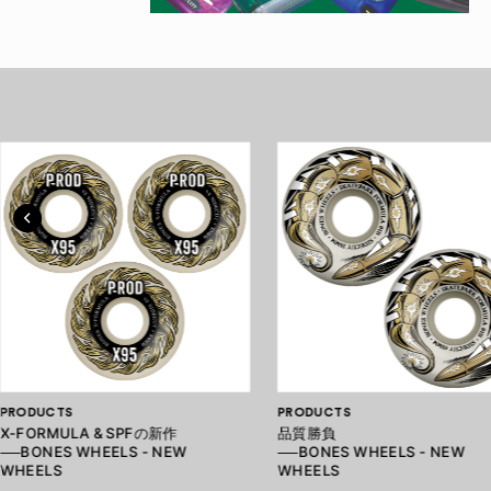
PRODUCTS
PRODUCTS
X-FORMULA & SPFの新作
品質勝負
──BONES WHEELS - NEW
──BONES WHEELS - NEW
WHEELS
WHEELS