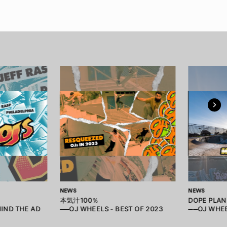
NEWS
NEWS
本気汁100％
DOPE PLAN
IND THE AD
──OJ WHEELS - BEST OF 2023
──OJ WHEE