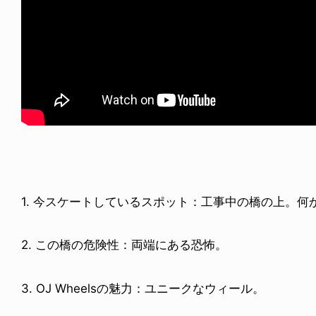
BLOG: HIROYUKI MATSUO
DEYUKI KONDO
昨日から入院生活
9.05.08
2011.05.17
1. 今スケートしているスポット：工事中の橋の上。
2. この橋の危険性：両端にある恐怖。
3. OJ Wheelsの魅力：ユニークなウィール。