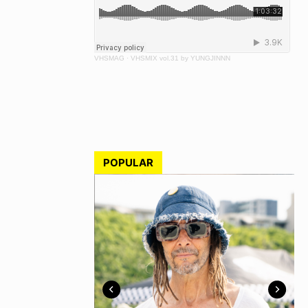
VHSMAG
·
VHSMIX vol.31 by YUNGJINNN
POPULAR