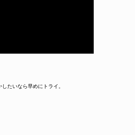
VOICE OF FREEDOM
NEWS
GABRIEL SUMMERS / ゲイブリエル・サマー
ED TE
ズ
2026.08
2026.03.26
何かしたいなら早めにトライ。