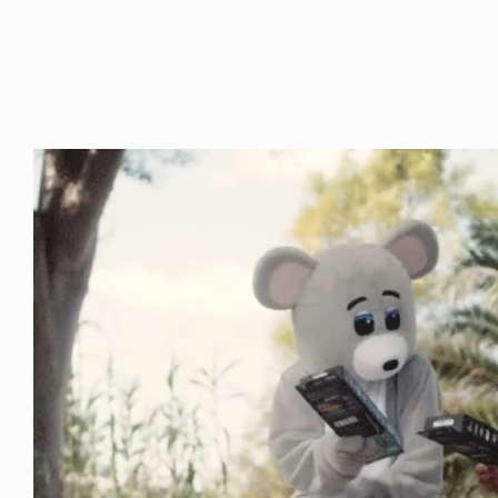
NDOM
NEWS
NOSAUR JR.
TOBY RYAN - PRO FOR RE
6.08.06
2026.08.08