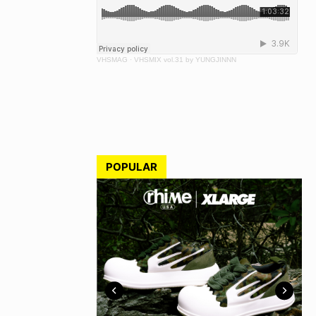
VHSMAG
·
VHSMIX vol.31 by YUNGJINNN
POPULAR