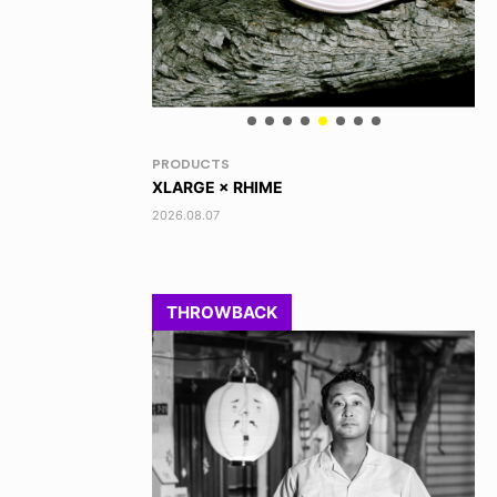
VOICE OF FREEDOM
RA
AKIRA OZAWA / 尾澤 彰
DI
202
2021.09.02
THROWBACK