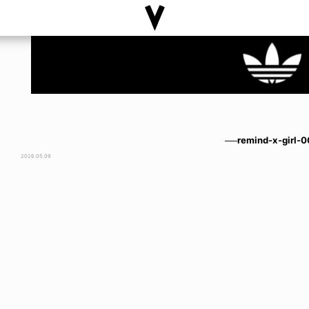
──remind-x-girl-
2026.05.09