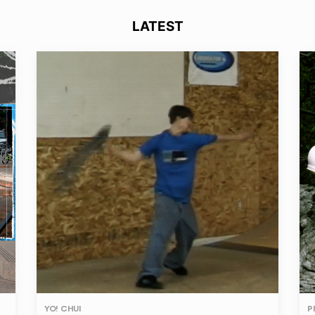
LATEST
YO! CHUI
P