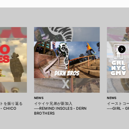
NEWS
NEWS
トを振り返る
イケイケ兄弟が新加入
イーストコ
 - CHICO
──REMIND INSOLES - DERN
──GIRL - 
BROTHERS