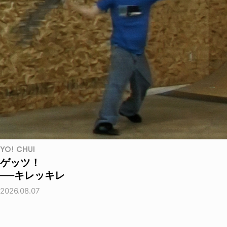
YO! CHUI
ゲッツ！
──キレッキレ
2026.08.07