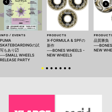
INFO / EVENTS
PRODUCTS
PRODUCT
PUMA
X-FORMULA & SPFの
品質勝負
SKATEBOARDINGの試
新作
──BONES
写もあり〼
NEW WHE
──BONES WHEELS -
──SMALL WHEELS
NEW WHEELS
RELEASE PARTY