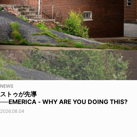
NEWS
ストゥが先導
──EMERICA - WHY ARE YOU DOING THIS?
2026.08.04