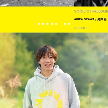
VOICE OF FREEDOM
AKIRA OZAWA / 尾澤 彰
2021.09.02