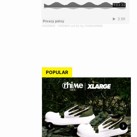
VHSMAG
·
VHSMIX vol.31 by YUNGJINNN
POPULAR