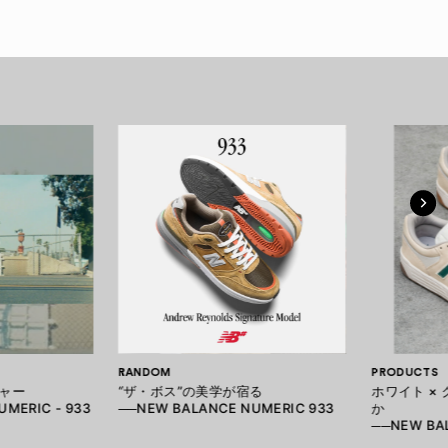
RANDOM
PRODUCTS
ャー
“ザ・ボス”の美学が宿る
ホワイト ×
MERIC - 933
──NEW BALANCE NUMERIC 933
か
──NEW BAL