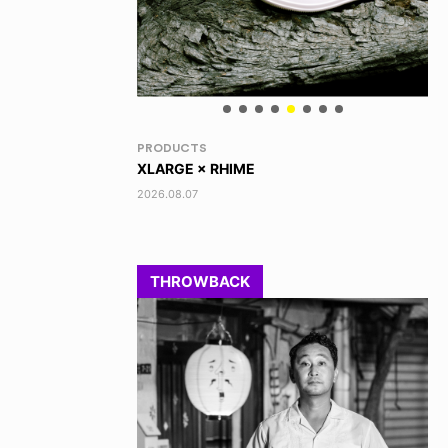
RANDOM
VO
DINOSAUR JR.
AK
2026.08.06
202
THROWBACK