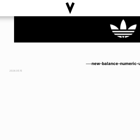
──new-balance-numeric-u
2026.05.15