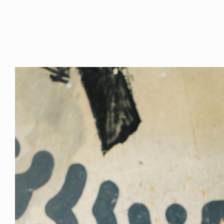
ICE OF FREEDOM
VOICE OF FREEDOM
IRA OZAWA / 尾澤 彰
TONY ALVA (ENGLISH)
2026.08.07
1.09.02