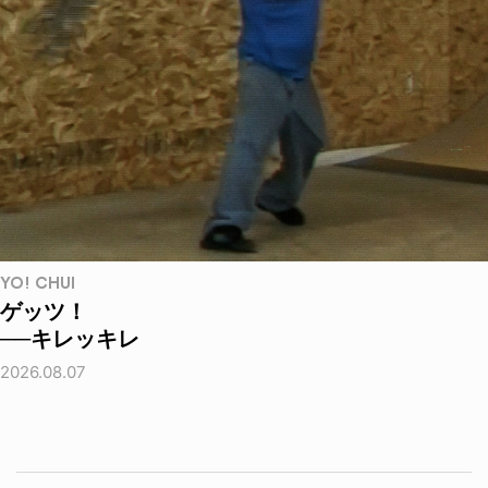
YO! CHUI
ゲッツ！
──キレッキレ
2026.08.07