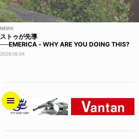
NEWS
ストゥが先導
──EMERICA - WHY ARE YOU DOING THIS?
2026.08.04