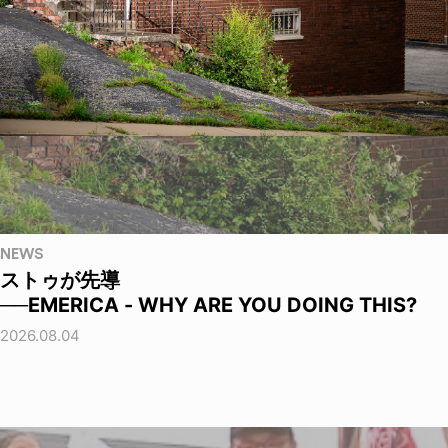
NEWS
ストゥが先導
──EMERICA - WHY ARE YOU DOING THIS?
2026.08.04