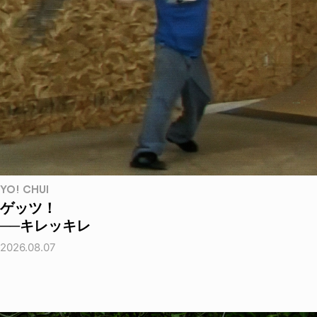
YO! CHUI
ゲッツ！
──キレッキレ
2026.08.07