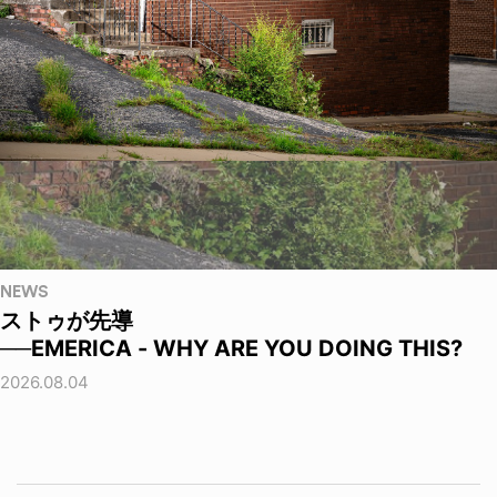
NEWS
ストゥが先導
──EMERICA - WHY ARE YOU DOING THIS?
2026.08.04