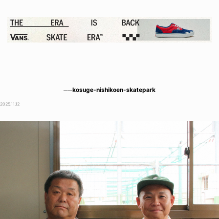
──kosuge-nishikoen-skatepark
2025.11.12