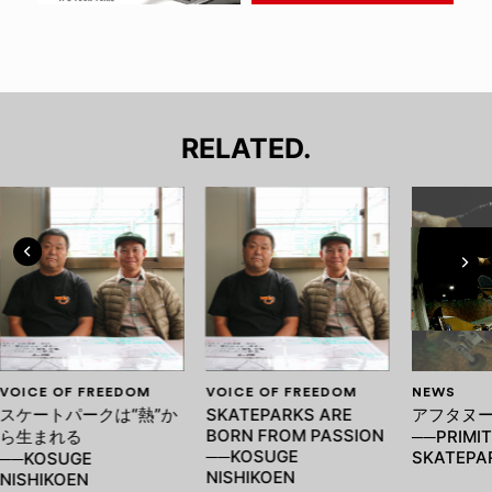
RELATED.
VOICE OF FREEDOM
VOICE OF FREEDOM
NEWS
スケートパークは“熱”か
SKATEPARKS ARE
アフタヌ
BORN FROM PASSION
ら生まれる
──PRIMIT
──KOSUGE
SKATEPAR
──KOSUGE
NISHIKOEN
NISHIKOEN