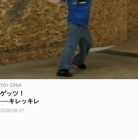
YO! CHUI
ゲッツ！
──キレッキレ
2026.08.07