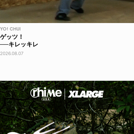
YO! CHUI
ゲッツ！
──キレッキレ
2026.08.07