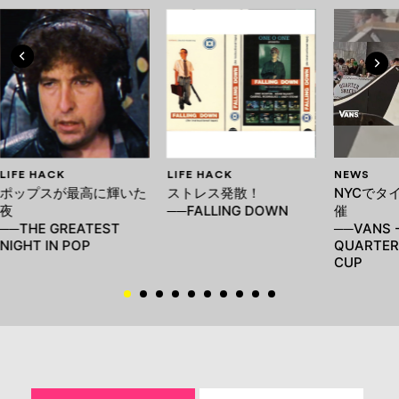
LIFE HACK
LIFE HACK
NEWS
ポップスが最高に輝いた
ストレス発散！
NYCでタ
夜
──FALLING DOWN
催
──THE GREATEST
──VANS -
NIGHT IN POP
QUARTER
CUP