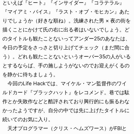
といえば『ヒート』『インサイダー』『コラテラル』
『マイアミ・バイス』『ラスト・オブ・モヒカン』あた
りでしょうか（好きな順ね）。洗練された男 × 夜の街を
描くことにかけて氏の右に出る者はいないでしょう。ど
のタイトルも観たことないってアンダー25のあなたは、
今日の予定をさっさと切り上げてチェック（まだ間に合
う）。どれも観たことないというオーバー35の人がいる
とするならば、手の施しようがないのでお迎えがくるの
を静かに待ちましょう。
今回のLife Hackでは、マイケル・マン監督作のワイ
ルドカード『ブラックハット』をレコメンド。巷では駄
作とか失敗作などと酷評されており興行的にも振るわな
かったようですが、自分の中では先に上げたタイトルに
続いてのお気に入り。
天才プログラマー（クリス・ヘムズワース）がFBIと