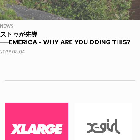
NEWS
ストゥが先導
──EMERICA - WHY ARE YOU DOING THIS?
2026.08.04