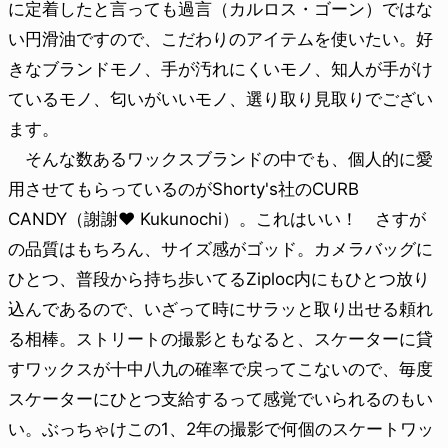
に定着したと言っても過言（カルロス・ゴーン）ではな
い円滑油ですので、こだわりのアイテムを使いたい。好
きなブランドモノ、手が汚れにくいモノ、知人が手がけ
ているモノ、匂いがいいモノ、選り取り見取りでござい
ます。
そんな数あるワックスブランドの中でも、個人的に愛
用させてもらっているのがShorty's社のCURB
CANDY（謝謝♥ Kukunochi）。これはいい！ さすが
の品質はもちろん、サイズ感がゴッド。カメラバッグに
ひとつ、普段から持ち歩いてるZiploc内にもひとつ放り
込んであるので、いざって時にサラッと取り出せる頼れ
る相棒。ストリートの撮影ともなると、スケーターに貸
すワックスが十中八九の確率で戻ってこないので、毎度
スケーターにひとつ支給するって感覚でいられるのもい
い。ぶっちゃけこの1、2年の撮影で何個のスケートワッ