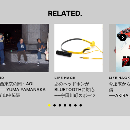
RELATED.
ID
LIFE HACK
LIFE HACK
西東京の闇：AOI
あのヘッドホンが
今週末から
──YUMA YAMANAKA
BLUETOOTHに対応
信
/ 山中佑馬
──宇田川町スポーツ
──AKIRA