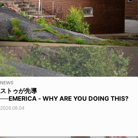
NEWS
ストゥが先導
──EMERICA - WHY ARE YOU DOING THIS?
2026.08.04