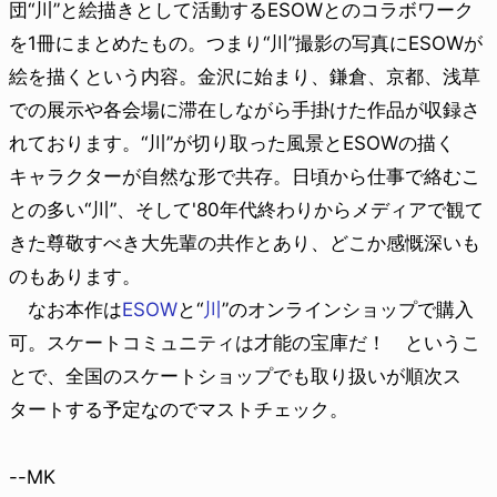
団“川”と絵描きとして活動するESOWとのコラボワーク
を1冊にまとめたもの。つまり“川”撮影の写真にESOWが
絵を描くという内容。金沢に始まり、鎌倉、京都、浅草
での展示や各会場に滞在しながら手掛けた作品が収録さ
れております。“川”が切り取った風景とESOWの描く
キャラクターが自然な形で共存。日頃から仕事で絡むこ
との多い“川”、そして'80年代終わりからメディアで観て
きた尊敬すべき大先輩の共作とあり、どこか感慨深いも
のもあります。
なお本作は
ESOW
と“
川
”のオンラインショップで購入
可。スケートコミュニティは才能の宝庫だ！ というこ
とで、全国のスケートショップでも取り扱いが順次ス
タートする予定なのでマストチェック。
--MK