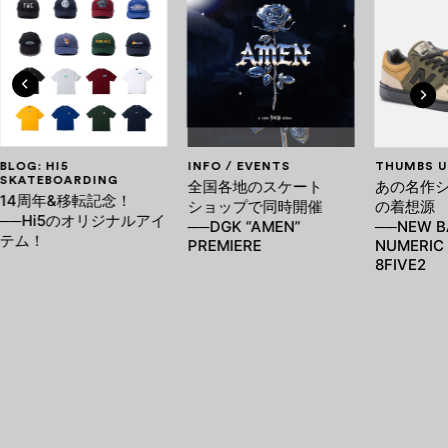
BLOG: HI5
INFO / EVENTS
THUMBS U
SKATEBOARDING
全国各地のスケート
あの名作
14周年&移転記念！
ショップで同時開催
の着想源
──Hi5のオリジナルアイ
──DGK “AMEN”
──NEW B
テム！
PREMIERE
NUMERIC 
8FIVE2