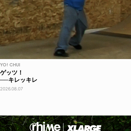
YO! CHUI
ゲッツ！
──キレッキレ
2026.08.07