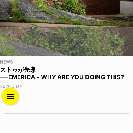
NEWS
ストゥが先導
──EMERICA - WHY ARE YOU DOING THIS?
2026.08.04