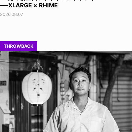
──XLARGE × RHIME
2026.08.07
THROWBACK