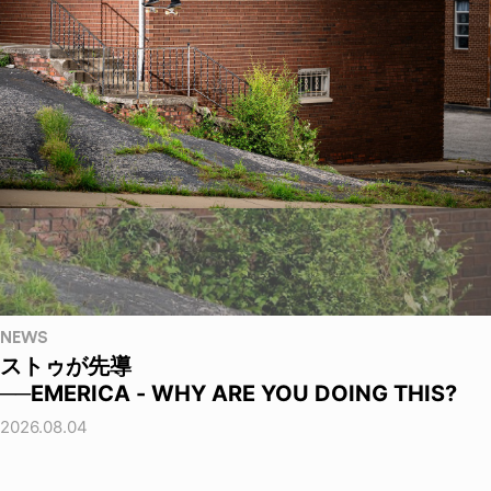
NEWS
ストゥが先導
──EMERICA - WHY ARE YOU DOING THIS?
2026.08.04