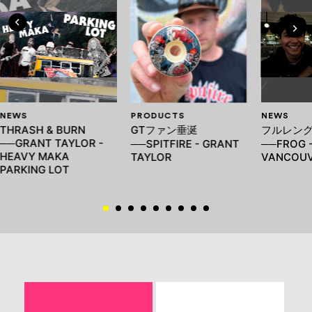
NEWS
PRODUCTS
NEWS
THRASH & BURN
GTファン垂涎
フルレン
──GRANT TAYLOR -
──SPITFIRE - GRANT
──FROG 
HEAVY MAKA
TAYLOR
VANCOUV
PARKING LOT