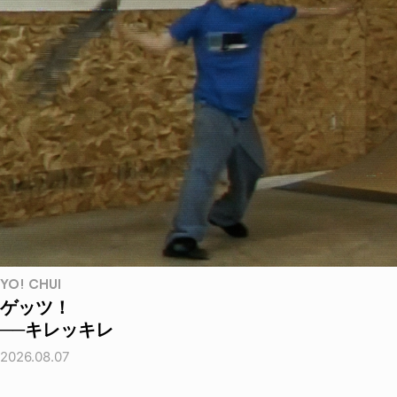
YO! CHUI
ゲッツ！
──キレッキレ
2026.08.07