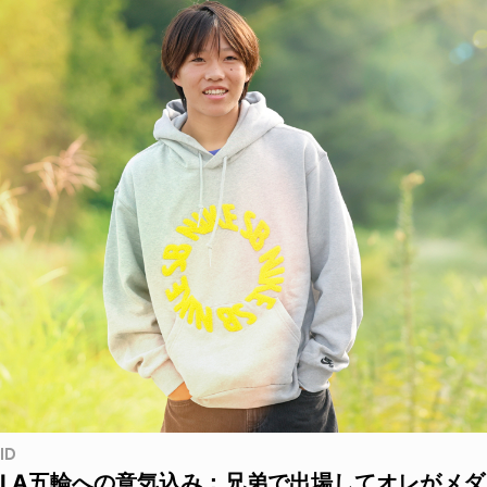
ID
LA五輪への意気込み：兄弟で出場してオレがメダ