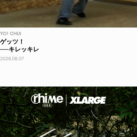
YO! CHUI
ゲッツ！
──キレッキレ
2026.08.07