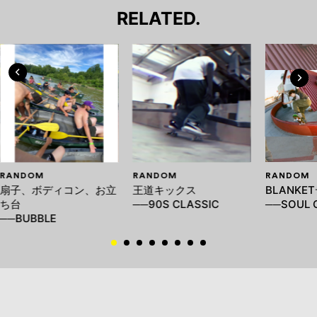
RELATED.
RANDOM
RANDOM
RANDOM
扇子、ボディコン、お立
王道キックス
BLANKE
ち台
──90S CLASSIC
──SOUL 
──BUBBLE