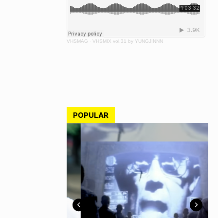
VHSMAG
·
VHSMIX vol.31 by YUNGJINNN
POPULAR