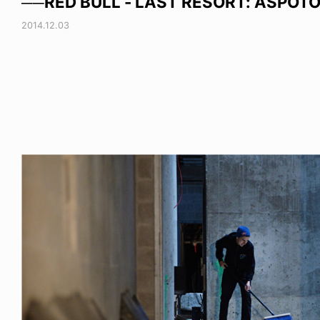
──RED BULL - LAST RESORT: ASPOT
2014.12.03