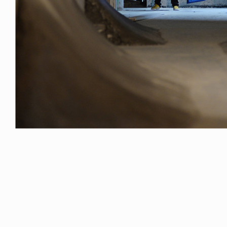
FE HACK
LIFE HACK
NE SOCKS
150 WALLET
6.08.04
2026.07.28