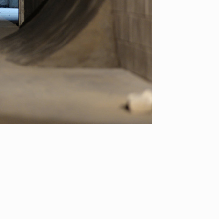
NEWS
YO! CH
HAGEBA BOYS 2026
あの時
2026.07.31
2026.07