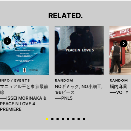
RELATED.
INFO / EVENTS
RANDOM
RANDOM
マニュアル王と東京最前
NOギミック, NO小細工,
脳内麻薬
線
’96ピース
──VOTY
──ISSEI MORINAKA &
──PNL5
PEACE N LOVE 4
PREMIERE