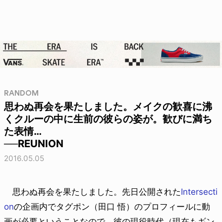
RANDOM
思わぬ再会を果たしました。メイクの歓喜に沸
くクルーの中に生前の彼らの姿が。歓びに満ち
た表情…
──REUNION
2016.05.05
思わぬ再会を果たしました。先日公開された
Intersecti
on
の企画内でタグポン（田口 悟）のプロフィールに動
画が必要ということなので、彼の現役時代（現在もギン