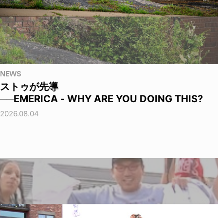
NEWS
ストゥが先導
──EMERICA - WHY ARE YOU DOING THIS?
2026.08.04