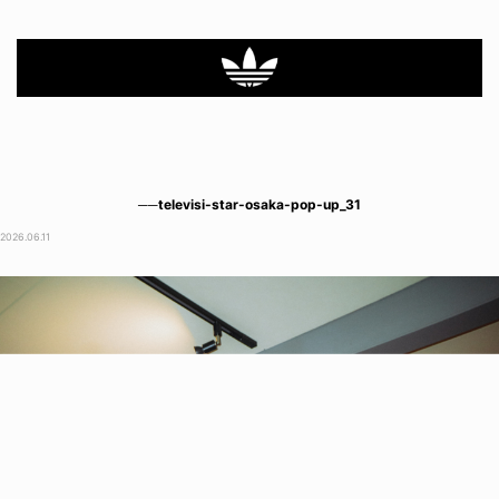
──televisi-star-osaka-pop-up_31
2026.06.11